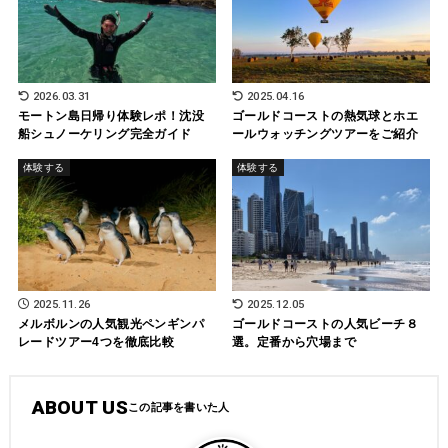
2026.03.31
2025.04.16
モートン島日帰り体験レポ！沈没
ゴールドコーストの熱気球とホエ
船シュノーケリング完全ガイド
ールウォッチングツアーをご紹介
体験する
体験する
2025.11.26
2025.12.05
メルボルンの人気観光ペンギンパ
ゴールドコーストの人気ビーチ８
レードツアー4つを徹底比較
選。定番から穴場まで
ABOUT US