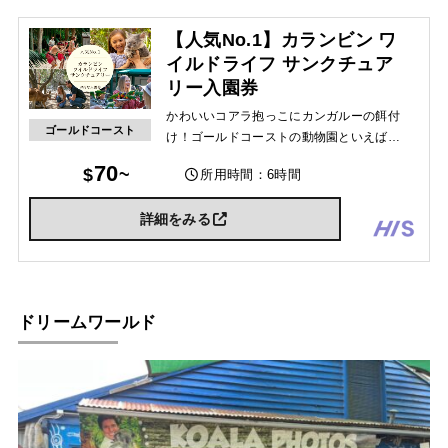
【人気No.1】カランビン ワ
イルドライフ サンクチュア
リー入園券
かわいいコアラ抱っこにカンガルーの餌付
ゴールドコースト
け！ゴールドコーストの動物園といえばコ
コ！コアラやカンガルーの他にも、ウォン
70
所用時間：6時間
バット、タスマニアンデビル、ディンゴや
エミューなど日本では見れないかわいい動
詳細をみる
物達がいっぱい。
ドリームワールド