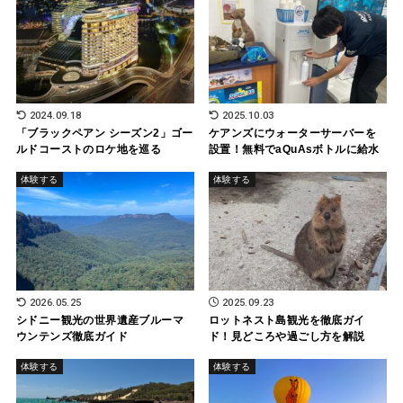
2024.09.18
2025.10.03
「ブラックペアン シーズン2」ゴー
ケアンズにウォーターサーバーを
ルドコーストのロケ地を巡る
設置！無料でaQuAsボトルに給水
体験する
体験する
2026.05.25
2025.09.23
シドニー観光の世界遺産ブルーマ
ロットネスト島観光を徹底ガイ
ウンテンズ徹底ガイド
ド！見どころや過ごし方を解説
体験する
体験する