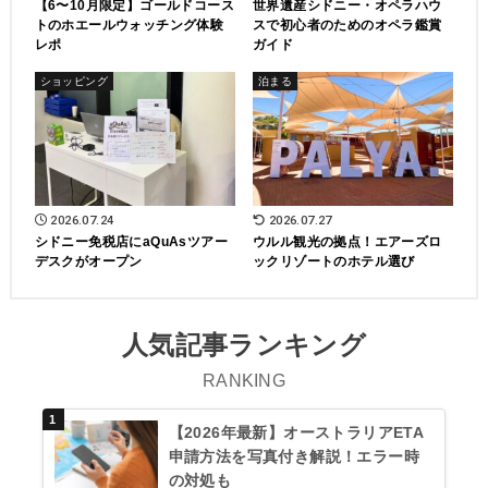
【6〜10月限定】ゴールドコース
世界遺産シドニー・オペラハウ
トのホエールウォッチング体験
スで初心者のためのオペラ鑑賞
レポ
ガイド
ショッピング
泊まる
2026.07.24
2026.07.27
シドニー免税店にaQuAsツアー
ウルル観光の拠点！エアーズロ
デスクがオープン
ックリゾートのホテル選び
人気記事ランキング
RANKING
【2026年最新】オーストラリアETA
申請方法を写真付き解説！エラー時
の対処も