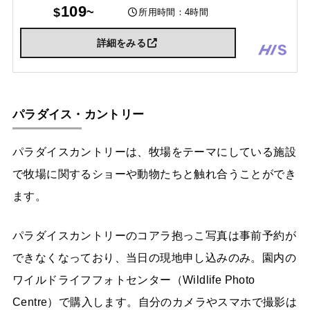
様までお楽しみいただける大人気のテーマ
109
所用時間：4時間
パーク『ドリームワールド』動物と触れ合
えるエリアもあり、1日中遊んでいただける
詳細をみる
こと間違いなしです。
パラダイス・カントリー
パラダイスカントリーは、牧場をテーマにしている施設
で牧場に関するショーや動物たちと触れ合うことができ
ます。
パラダイスカントリーのコアラ抱っこ写真は事前予約が
できなくなっており、当日の現地申し込みのみ。園内の
ワイルドライフフォトセンター（Wildlife Photo
Centre）で購入します。自分のカメラやスマホで撮影は