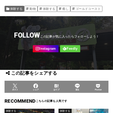
体験する
動物
体験する
癒し
ゴールドコースト
FOLLOW
この記事をシェアする
ポスト
シェア
はてブ
送る
Pocket
RECOMMEND
体験する
体験する