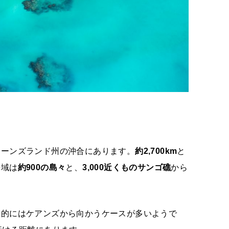
ィーンズランド州の沖合にあります。
約2,700km
と
海域は
約900の島々
と、
3,000近くものサンゴ礁
から
般的にはケアンズから向かうケースが多いようで