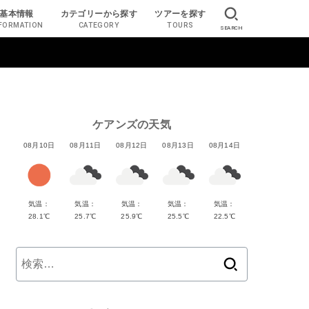
基本情報
カテゴリーから探す
ツアーを探す
FORMATION
CATEGORY
TOURS
SEARCH
ケアンズの天気
08月10日
08月11日
08月12日
08月13日
08月14日
気温：
気温：
気温：
気温：
気温：
28.1℃
25.7℃
25.9℃
25.5℃
22.5℃
検
索: