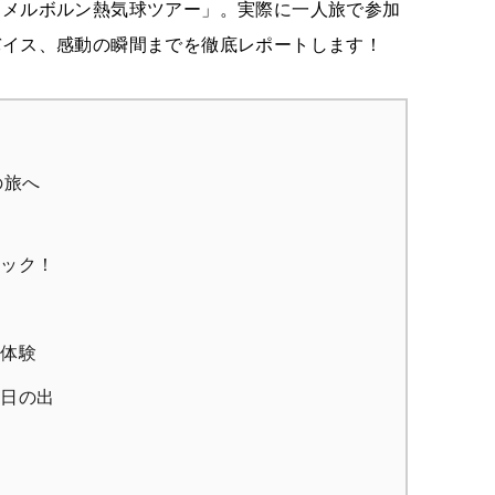
「メルボルン熱気球ツアー」。実際に一人旅で参加
バイス、感動の瞬間までを徹底レポートします！
空の旅へ
ェック！
」体験
の日の出
る