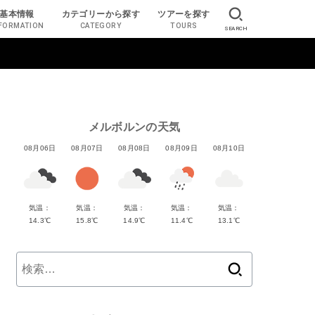
基本情報
カテゴリーから探す
ツアーを探す
FORMATION
CATEGORY
TOURS
SEARCH
メルボルンの天気
08月06日
08月07日
08月08日
08月09日
08月10日
気温：
気温：
気温：
気温：
気温：
14.3℃
15.8℃
14.9℃
11.4℃
13.1℃
検
索: