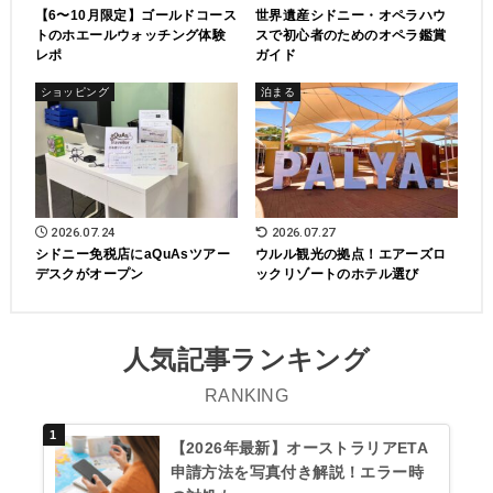
【6〜10月限定】ゴールドコース
世界遺産シドニー・オペラハウ
トのホエールウォッチング体験
スで初心者のためのオペラ鑑賞
レポ
ガイド
ショッピング
泊まる
2026.07.24
2026.07.27
シドニー免税店にaQuAsツアー
ウルル観光の拠点！エアーズロ
デスクがオープン
ックリゾートのホテル選び
人気記事ランキング
RANKING
【2026年最新】オーストラリアETA
申請方法を写真付き解説！エラー時