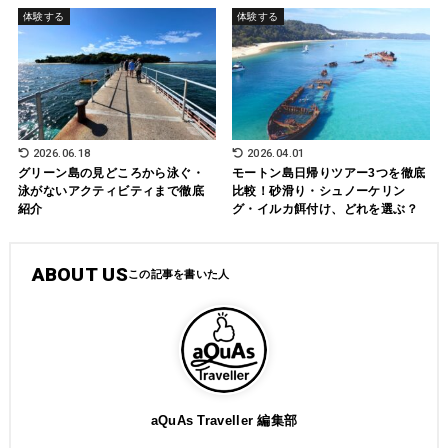
体験する
体験する
2026.06.18
2026.04.01
グリーン島の見どころから泳ぐ・
モートン島日帰りツアー3つを徹底
泳がないアクティビティまで徹底
比較！砂滑り・シュノーケリン
紹介
グ・イルカ餌付け、どれを選ぶ？
ABOUT US
aQuAs Traveller 編集部