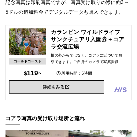
記念写真は印刷写真ですが、写真受け取りの際に約3～
5ドルの追加料金でデジタルデータも購入できます。
カランビン ワイルドライフ
サンクチュアリ入園券＋コア
ラ交流広場
柵の外からではなく、コアラに近づいて観
ゴールドコースト
察できます。ご自身のカメラで写真撮影も
可能です。またプロのカメラマンがお一人
119
所用時間：6時間
様1枚、コアラを観察している様子を撮影し
ます。
詳細をみる
コアラ写真の受け取り場所と流れ