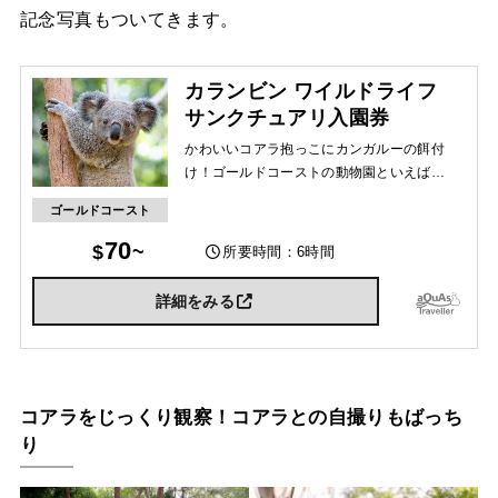
記念写真もついてきます。
カランビン ワイルドライフ
サンクチュアリ入園券
かわいいコアラ抱っこにカンガルーの餌付
け！ゴールドコーストの動物園といえばコ
コ！コアラやカンガルーの他にも、ウォン
ゴールドコースト
バット、タスマニアンデビル、ディンゴや
エミューなど日本では見れないかわいい動
70
所要時間：6時間
物達がいっぱい。
詳細をみる
コアラをじっくり観察！コアラとの自撮りもばっち
り