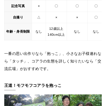
記念写真
×
〇
〇
〇
自撮り
△
×
×
〇
12歳以上
年齢・身長制限
なし
なし
なし
140cm以上
一番の思い出作りなら「抱っこ」、小さなお子様連れな
ら「タッチ」、コアラの生態を詳しく知りたいなら「交
流広場」がおすすめです。
王道！モフモフコアラを抱っこ