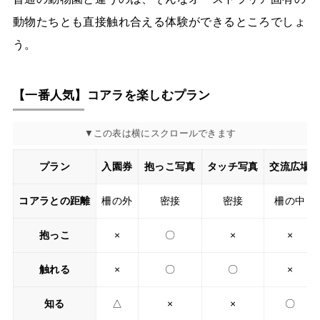
動物たちとも直接触れ合える体験ができるところでしょ
う。
【一番人気】コアラを楽しむプラン
プラン
入園券
抱っこ写真
タッチ写真
交流広場
コアラとの距離
柵の外
密接
密接
柵の中
抱っこ
×
〇
×
×
触れる
×
〇
〇
×
知る
△
×
×
〇