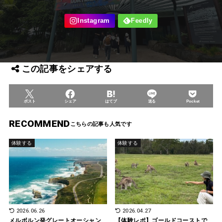
この記事をシェアする
ポスト
シェア
はてブ
送る
Pocket
RECOMMEND
体験する
体験する
2026.06.26
2026.04.27
メルボルン発グレートオーシャン
【体験レポ】ゴールドコーストで